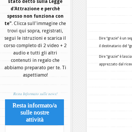
stato detto sulla Legge
d'Attrazione e perchè
spesso non funziona con
te"
. Clicca sull'immagine che
trovi qui sopra, registrati,
segui le istruzioni e scarica il
Dire “grazie” è un s
corso completo di 2 video + 2
il destinatario del “g
audio e tutti gli altri
Dire “grazie” è lasci
contenuti in regalo che
apprezzato dal ricev
abbiamo preparato per te. Ti
aspettiamo!
Resta Informato sulle news!
Resta informato/a
sulle nostre
attività