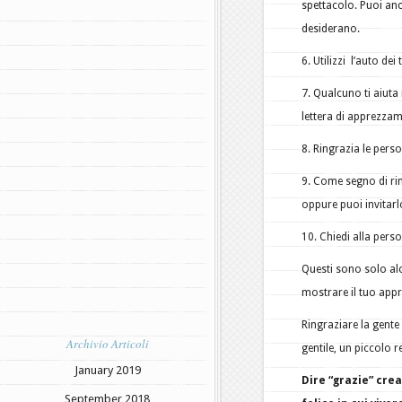
spettacolo. Puoi an
desiderano.
6. Utilizzi l’auto d
7. Qualcuno ti aiuta
lettera di apprezzam
8. Ringrazia le pers
9. Come segno di ri
oppure puoi invitarl
10. Chiedi alla perso
Questi sono solo alc
mostrare il tuo app
Ringraziare la gente
Archivio Articoli
gentile, un piccolo 
January 2019
Dire “grazie” cre
September 2018