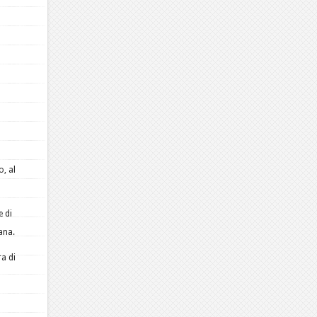
o, al
e di
iana.
ra di