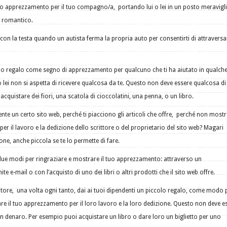
rio apprezzamento per il tuo compagno/a, portando lui o lei in un posto meravigl
 romantico.
i con la testa quando un autista ferma la propria auto per consentirti di attraversa
olo regalo come segno di apprezzamento per qualcuno che ti ha aiutato in qualch
 lei non si aspetta di ricevere qualcosa da te. Questo non deve essere qualcosa di
acquistare dei fiori, una scatola di cioccolatini, una penna, o un libro.
ente un certo sito web, perché ti piacciono gli articoli che offre, perché non mostra
r il lavoro e la dedizione dello scrittore o del proprietario del sito web? Magari
e, anche piccola se te lo permette di fare.
 due modi per ringraziare e mostrare il tuo apprezzamento: attraverso un
e e-mail o con l’acquisto di uno dei libri o altri prodotti che il ​​sito web offre.
itore, una volta ogni tanto, dai ai tuoi dipendenti un piccolo regalo, come modo 
are il tuo apprezzamento per il loro lavoro e la loro dedizione. Questo non deve e
n denaro. Per esempio puoi acquistare un libro o dare loro un biglietto per uno