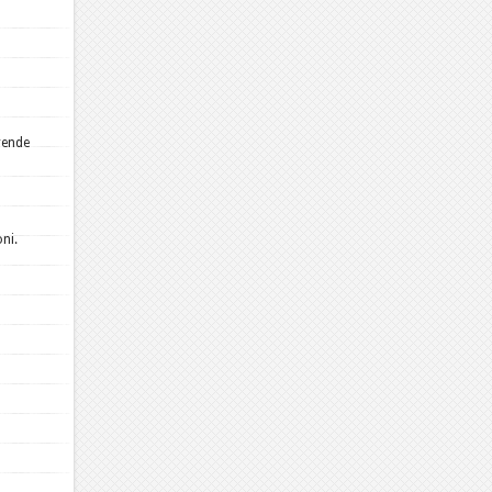
rende
ni.