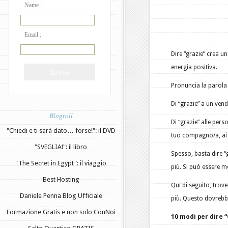
Name :
Email :
Dire “grazie” crea u
energia positiva.
Pronuncia la parola 
Di “grazie” a un vend
Blogroll
Di “grazie” alle per
"Chiedi e ti sarà dato… forse!": il DVD
tuo compagno/a, ai fi
"SVEGLIA!": il libro
Spesso, basta dire “
"The Secret in Egypt": il viaggio
più. Si può essere mo
Best Hosting
Qui di seguito, trov
Daniele Penna Blog Ufficiale
più. Questo dovrebbe
Formazione Gratis e non solo ConNoi
10 modi per dire 