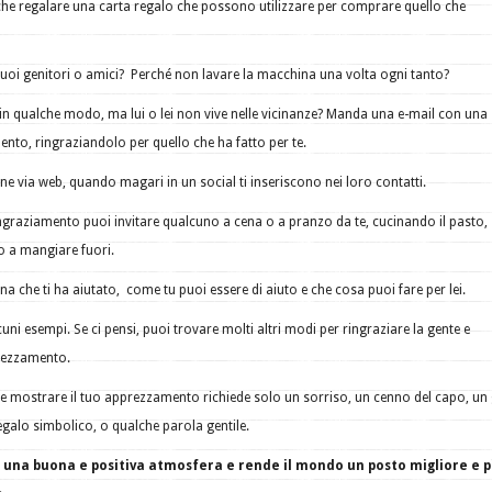
che regalare una carta regalo che possono utilizzare per comprare quello che
ei tuoi genitori o amici? Perché non lavare la macchina una volta ogni tanto?
 in qualche modo, ma lui o lei non vive nelle vicinanze? Manda una e-mail con una
ento, ringraziandolo per quello che ha fatto per te.
one via web, quando magari in un social ti inseriscono nei loro contatti.
ngraziamento puoi invitare qualcuno a cena o a pranzo da te, cucinando il pasto,
o a mangiare fuori.
na che ti ha aiutato, come tu puoi essere di aiuto e che cosa puoi fare per lei.
uni esempi. Se ci pensi, puoi trovare molti altri modi per ringraziare la gente e
rezzamento.
 e mostrare il tuo apprezzamento richiede solo un sorriso, un cenno del capo, un
regalo simbolico, o qualche parola gentile.
a una buona e positiva atmosfera e rende il mondo un posto migliore e p