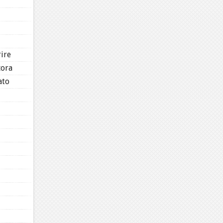
rire
cora
ato