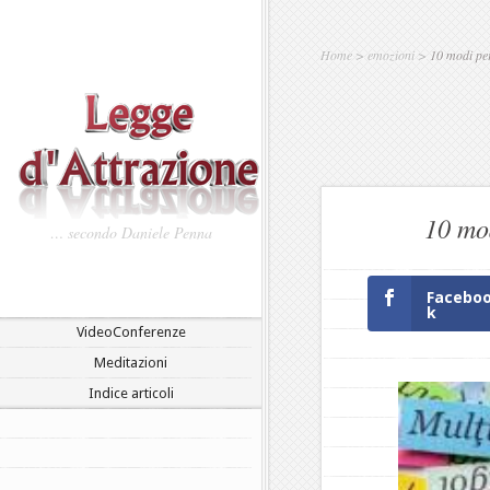
Home
>
emozioni
>
10 modi per
10 mod
… secondo Daniele Penna
Facebo
k
VideoConferenze
Meditazioni
Indice articoli