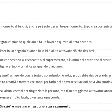
n momento di felicità, anche se è solo per un breve momento. Esso crea correnti di
“grazie” quando qualcuno ti fa un favore e questo aiuterà anche te.
itore in un negozio quando lui o lei ti aiuta a trovare ciò che desideri.
sone che servono al ristorante o al supermercato, all’uomo della stazione di servizi
gli o ai tuoi vicini di casa, quando ti aiutano.
grazie”, annuendo con la testa o sorridendo. A volte, si potrebbe desiderare di far
lto creativi e trovare vari modi per farlo nelle diverse situazioni della vita quotid
erai alcuni esempi per ringraziare le persone, ma ti incoraggiamo a trovarne anco
 essere molto facile, divertente e piacevole.
“Grazie” e mostrare il proprio apprezzamento