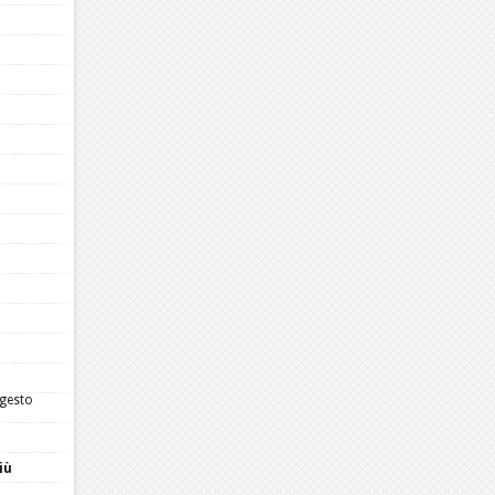
 gesto
iù