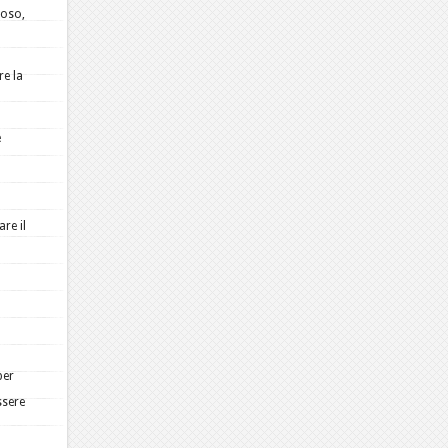
ioso,
re la
e
re il
per
ssere