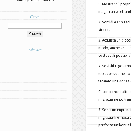
Salto Quantico GRATIS
1. Mostrare il prop
magari un week-and
Cerca
2. Sorridi e annuisc
strada.
3. Acquista un picc
modo, anche se lui o
Adsense
costoso. È possibile 
4. Se visiti regolarm
tuo apprezzamento pe
facendo una donazion
Ci sono anche altri
ringraziamento tramit
5. Se sei un imprend
ringraziarli e mostr
per forza un bonus i