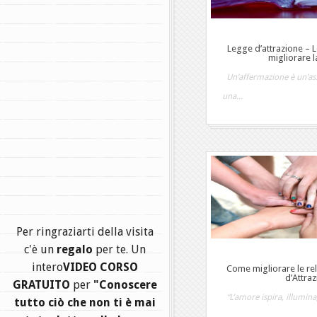
Legge d’attrazione – 
.
migliorare la
Un’affermazione è un’ass
una...
Per ringraziarti della visita
c'è un
regalo
per te. Un
intero
VIDEO CORSO
Come migliorare le rel
d’Attra
GRATUITO
per
"Conoscere
“L’amore ispira, illumina,
tutto ciò che non ti è mai