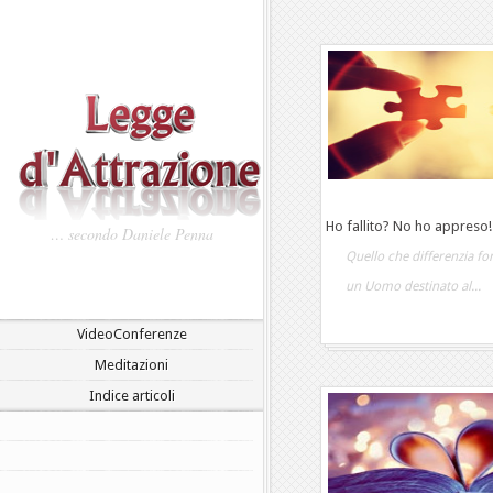
Ho fallito? No ho appreso!
… secondo Daniele Penna
Quello che differenzia 
un Uomo destinato al...
VideoConferenze
Meditazioni
Indice articoli