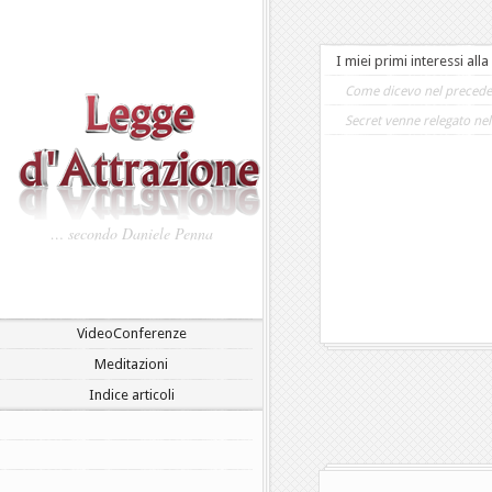
I miei primi interessi all
Come dicevo nel preceden
Secret venne relegato nel.
… secondo Daniele Penna
VideoConferenze
Meditazioni
Indice articoli