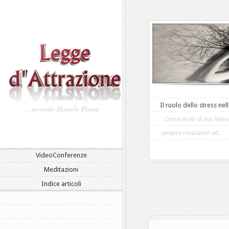
Il ruolo dello stress nel
… secondo Daniele Penna
Come molti di noi hanno
sempre riusciamo ad...
VideoConferenze
Meditazioni
Indice articoli