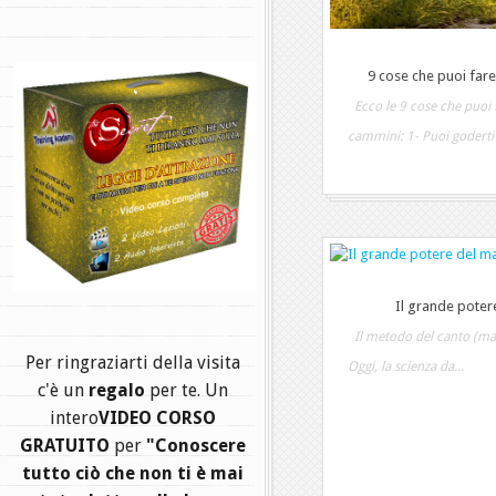
9 cose che puoi far
.
Ecco le 9 cose che puoi 
cammini: 1- Puoi goderti l
Il grande poter
Il metodo del canto (man
Per ringraziarti della visita
Oggi, la scienza da...
c'è un
regalo
per te. Un
intero
VIDEO CORSO
GRATUITO
per
"Conoscere
tutto ciò che non ti è mai