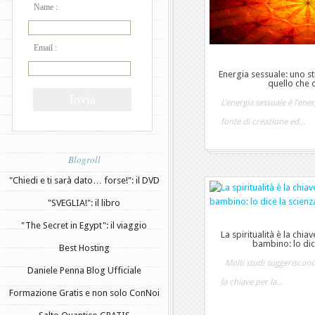
Name :
Email :
Energia sessuale: uno s
quello che 
L’energia sessuale è l’energ
fonte di creazione ed...
Blogroll
"Chiedi e ti sarà dato… forse!": il DVD
"SVEGLIA!": il libro
"The Secret in Egypt": il viaggio
La spiritualità è la chiav
bambino: lo dic
Best Hosting
Molti studi suggeriscono c
Daniele Penna Blog Ufficiale
la chiave per la...
Formazione Gratis e non solo ConNoi