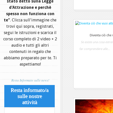
stato detto sulla Legge
d'Attrazione e perchè
spesso non funziona con
te"
. Clicca sull'immagine che
trovi qui sopra, registrati,
segui le istruzioni e scarica il
Diventa ciò che v
corso completo di 2 video + 2
Se esiste una cosa estre
audio e tutti gli altri
far comprendere alle...
contenuti in regalo che
abbiamo preparato per te. Ti
aspettiamo!
Resta Informato sulle news!
Resta informato/a
sulle nostre
attività