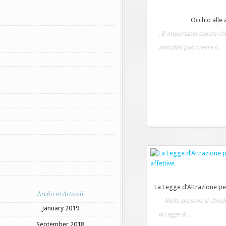
Occhio alle a
. E’ importante sapere c
abitudini può creare il...
La Legge d’Attrazione per 
Archivio Articoli
Molte persone si chiedo
January 2019
la Legge di...
September 2018