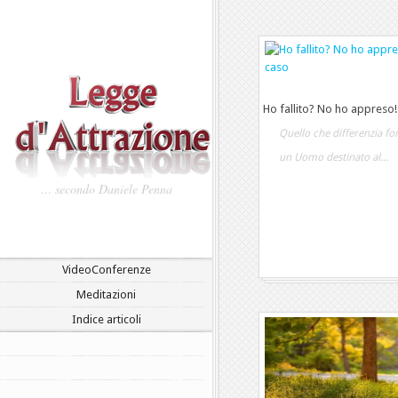
Ho fallito? No ho appreso!
Quello che differenzia 
un Uomo destinato al...
… secondo Daniele Penna
VideoConferenze
Meditazioni
Indice articoli