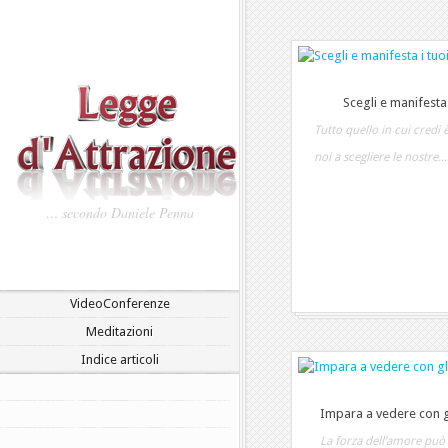
Scegli e manifesta 
Tutto quello in cui credi 
noi a scegliere le nostre...
… secondo Daniele Penna
VideoConferenze
Meditazioni
Indice articoli
Impara a vedere con g
La forza dell’amore può 