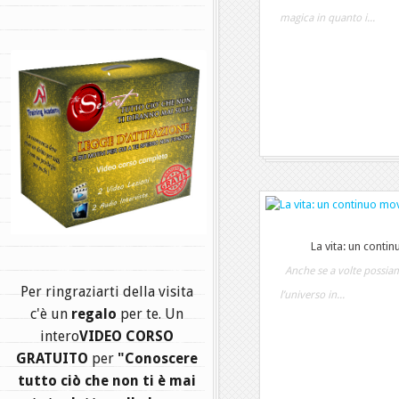
magica in quanto i...
.
La vita: un cont
Anche se a volte possiamo
Per ringraziarti della visita
l’universo in...
c'è un
regalo
per te. Un
intero
VIDEO CORSO
GRATUITO
per
"Conoscere
tutto ciò che non ti è mai