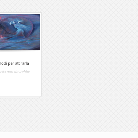
odi per attirarla
mella non dovrebbe