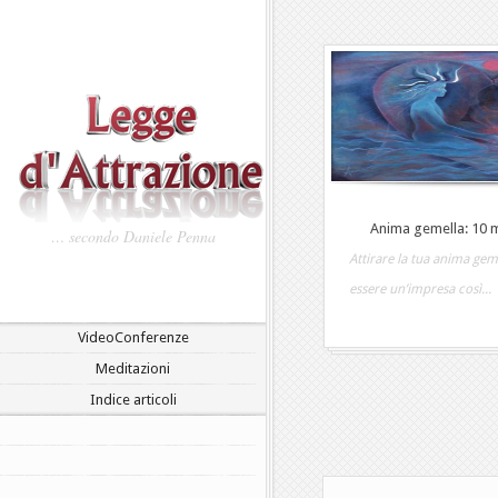
Anima gemella: 10 m
… secondo Daniele Penna
Attirare la tua anima ge
essere un’impresa così...
VideoConferenze
Meditazioni
Indice articoli