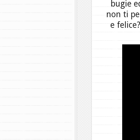
bugie e
non ti p
e felic