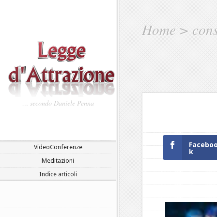
Home
>
cons
… secondo Daniele Penna
Facebo
VideoConferenze
k
Meditazioni
Indice articoli