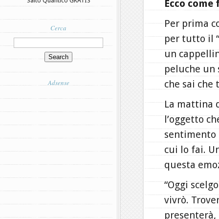
Salto Quantico GRATIS
Ecco come f
Per prima c
Cerca
per tutto il
un cappellin
peluche un 
Adsense
che sai che 
La mattina d
l’oggetto ch
sentimento 
cui lo fai. 
questa emoz
“Oggi scelgo
vivrò. Trover
presenterà,