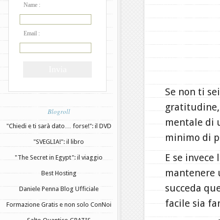
Name :
Email :
Se non ti se
gratitudine
Blogroll
mentale di 
"Chiedi e ti sarà dato… forse!": il DVD
minimo di p
"SVEGLIA!": il libro
E se invece 
"The Secret in Egypt": il viaggio
mantenere u
Best Hosting
succeda que
Daniele Penna Blog Ufficiale
facile sia f
Formazione Gratis e non solo ConNoi