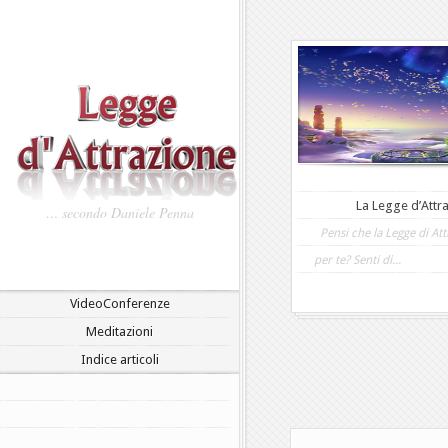
La Legge d’Attra
… secondo Daniele Penna
Pensi che la Legge di At
per te? Senti di...
VideoConferenze
Meditazioni
Indice articoli