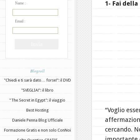
1- Fai dell
Name :
Email :
Blogroll
"Chiedi e ti sarà dato… forse!": il DVD
"SVEGLIA!": il libro
"The Secret in Egypt": il viaggio
“Voglio ess
Best Hosting
affermazione
Daniele Penna Blog Ufficiale
cercando. No
Formazione Gratis e non solo ConNoi
importante è