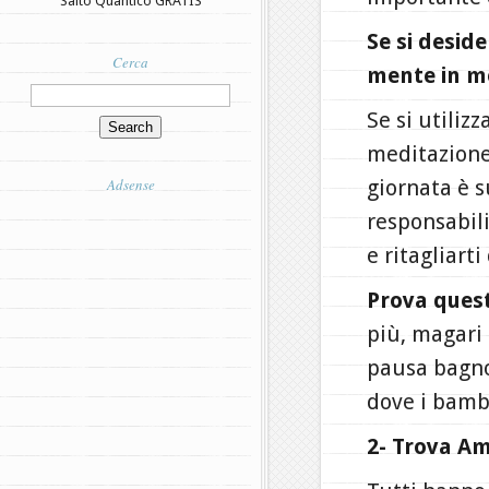
Salto Quantico GRATIS
Se si desid
Cerca
mente in m
Se si utiliz
meditazione,
Adsense
giornata è s
responsabil
e ritagliart
Prova quest
più, magari 
pausa bagno
dove i bambi
2- Trova Am