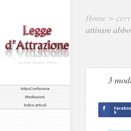
Home
>
cerv
attirare abbo
… secondo Daniele Penna
3 modi
VideoConferenze
Meditazioni
Indice articoli
Facebo
k