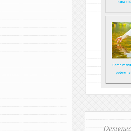
sana e l
Come manife
potere nel
Designe