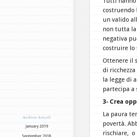
Tutti hanno 
costruendo 
un valido al
non tutta la
negativa può
costruire lo 
Ottenere il
di ricchezz
la legge di 
partecipa a 
3- Crea opp
La paura te
Archivio Articoli
povertà. Ab
January 2019
rischiare, o
September 2018