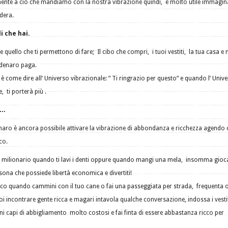
nte a ciò che mandiamo con la nostra vibrazione quindi, è molto utile immagin
idera.
i che hai.
e quello che ti permettono di fare; Il cibo che compri, i tuoi vestiti, la tua casa e
o denaro paga.
 è come dire all’ Universo vibrazionale: ” Ti ringrazio per questo” e quando l’ Univ
e, ti porterà più .
e…
naro è ancora possibile attivare la vibrazione di abbondanza e ricchezza agendo
co.
 un milionario quando ti lavi i denti oppure quando mangi una mela, insomma gioc
sona che possiede libertà economica e divertiti!
ricco quando cammini con il tuo cane o fai una passeggiata per strada, frequenta 
oi incontrare gente ricca e magari intavola qualche conversazione, indossa i vesti
ni capi di abbigliamento molto costosi e fai finta di essere abbastanza ricco per