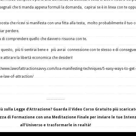
i segnali che ti manda appena formuli la domanda, capirai se è in linea con te opp
posta che ricevi si manifesta con una fitta alla testa, molto probabilmente il tuo 
ciar perdere.
a di comprendere quello che davvero risuona con te.
are questo, più ti sentirai bene e più avrai connessione con te stesso e di consegu
e attirare la libertà economica che desideri!
p://www.lawofattractionsavvy.com/loa-manifesting-techniques/5-easy-ways-to-get-
-law-of-attraction/
……………
più sulla Legge d’Attrazione? Guarda il Video Corso Gratuito più scaricat
zza di Formazione con una Meditazione Finale per inviare le tue Inten
all’Universo e trasformarle in realtà!