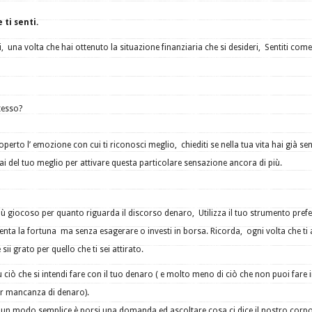
 ti senti.
i, una volta che hai ottenuto la situazione finanziaria che si desideri, Sentiti come 
stesso?
perto l’ emozione con cui ti riconosci meglio, chiediti se nella tua vita hai già sen
i del tuo meglio per attivare questa particolare sensazione ancora di più.
 più giocoso per quanto riguarda il discorso denaro, Utilizza il tuo strumento prefe
enta la fortuna ma senza esagerare o investi in borsa. Ricorda, ogni volta che ti 
sii grato per quello che ti sei attirato.
u ciò che si intendi fare con il tuo denaro ( e molto meno di ciò che non puoi fare 
 mancanza di denaro).
i; un modo semplice è porsi una domanda ed ascoltare cosa ci dice il nostro corp