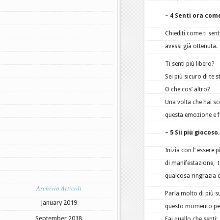
– 4 Senti ora come
Chiediti come ti sent
avessi già ottenuta.
Ti senti più libero?
Sei più sicuro di te 
O che cos’ altro?
Una volta che hai sco
questa emozione e fa
– 5 Sii più giocoso.
Inizia con l’ essere
di manifestazione, t
qualcosa ringrazia e 
Archivio Articoli
Parla molto di più s
January 2019
questo momento per
September 2018
Fai quello che sent