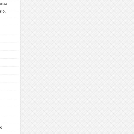
tanza
rio.
so