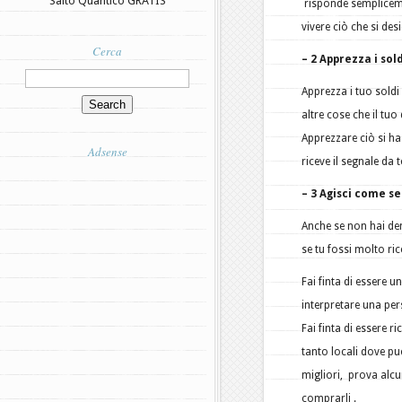
Salto Quantico GRATIS
risponde sempliceme
vivere ciò che si des
Cerca
– 2 Apprezza i sold
Apprezza i tuo soldi 
altre cose che il tu
Apprezzare ciò si ha
Adsense
riceve il segnale da t
– 3 Agisci come s
Anche se non hai de
se tu fossi molto ric
Fai finta di essere
interpretare una per
Fai finta di essere 
tanto locali dove pu
migliori, prova alcu
comprarli .