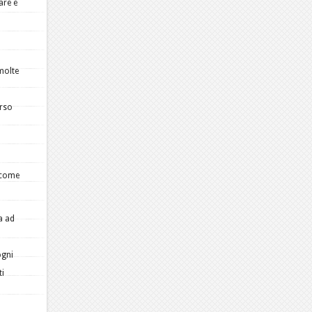
are e
 molte
erso
 come
a ad
ogni
ti