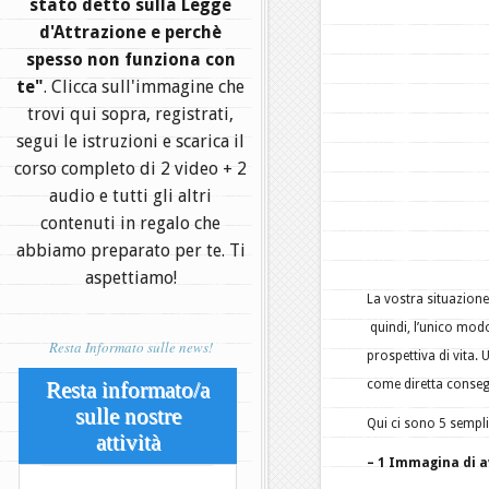
stato detto sulla Legge
d'Attrazione e perchè
spesso non funziona con
te"
. Clicca sull'immagine che
trovi qui sopra, registrati,
segui le istruzioni e scarica il
corso completo di 2 video + 2
audio e tutti gli altri
contenuti in regalo che
abbiamo preparato per te. Ti
aspettiamo!
La vostra situazione 
quindi, l’unico modo
Resta Informato sulle news!
prospettiva di vita.
Resta informato/a
come diretta conse
sulle nostre
Qui ci sono 5 sempl
attività
– 1 Immagina di a