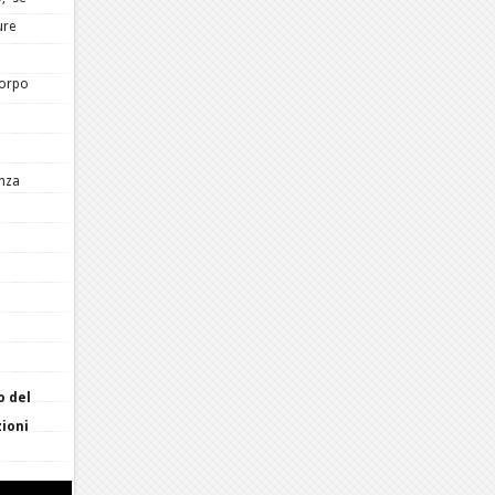
ure
corpo
enza
o del
zioni