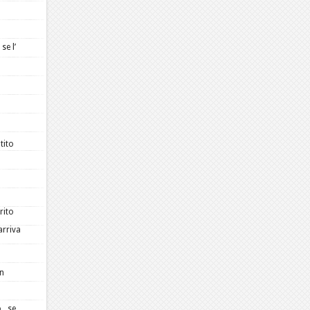
se l’
tito
rito
arriva
in
o, se