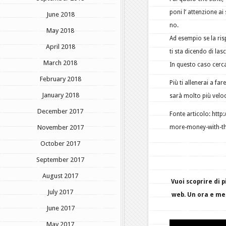
poni l’ attenzione a
June 2018
no.
May 2018
Ad esempio se la ris
April 2018
ti sta dicendo di las
March 2018
In questo caso cerc
February 2018
Più ti allenerai a f
January 2018
sarà molto più veloc
December 2017
Fonte articolo: htt
November 2017
more-money-with-the
October 2017
September 2017
August 2017
Vuoi scoprire di 
July 2017
web. Un ora e me
June 2017
May 2017