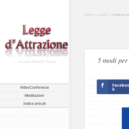
Home
>
consigli
>
5 modi per at
5 modi per 
… secondo Daniele Penna
Facebo
VideoConferenze
k
Meditazioni
Indice articoli