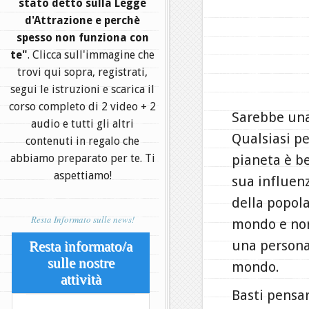
stato detto sulla Legge
d'Attrazione e perchè
spesso non funziona con
te"
. Clicca sull'immagine che
trovi qui sopra, registrati,
segui le istruzioni e scarica il
corso completo di 2 video + 2
Sarebbe una
audio e tutti gli altri
Qualsiasi pe
contenuti in regalo che
abbiamo preparato per te. Ti
pianeta è be
aspettiamo!
sua influen
della popola
Resta Informato sulle news!
mondo e non 
una persona
Resta informato/a
sulle nostre
mondo.
attività
Basti pensar