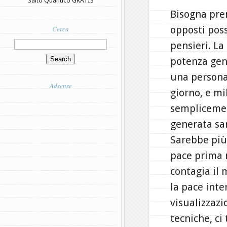
Salto Quantico GRATIS
Bisogna pren
opposti poss
Cerca
pensieri. La
potenza gene
una persona
Adsense
giorno, e mi
semplicement
generata sa
Sarebbe più 
pace prima n
contagia il 
la pace inte
visualizzazi
tecniche, ci