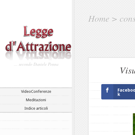
Home
>
cons
… secondo Daniele Penna
Vis
Facebo
VideoConferenze
k
Meditazioni
Indice articoli