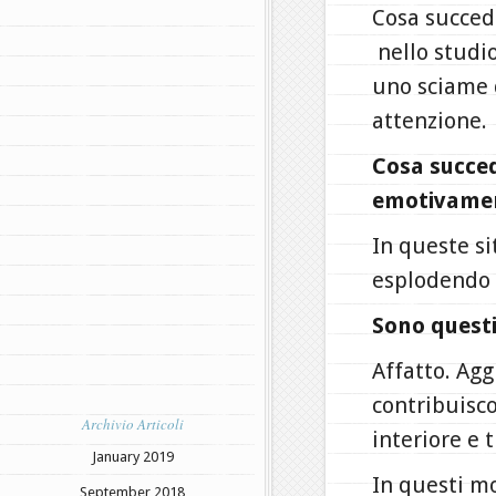
Cosa succed
nello studi
uno sciame d
attenzione.
Cosa succed
emotivamen
In queste si
esplodendo 
Sono questi 
Affatto. Ag
contribuisc
Archivio Articoli
interiore e t
January 2019
In questi mo
September 2018