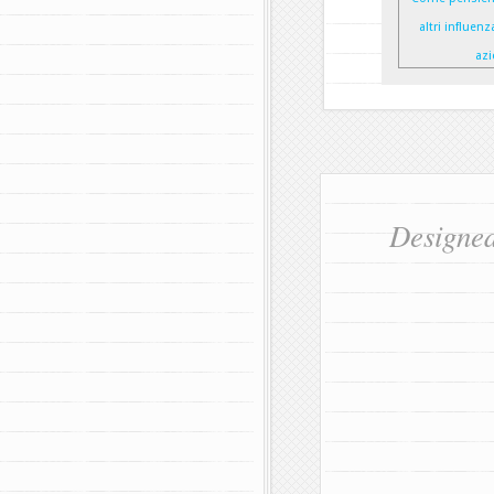
altri influen
azi
Designe