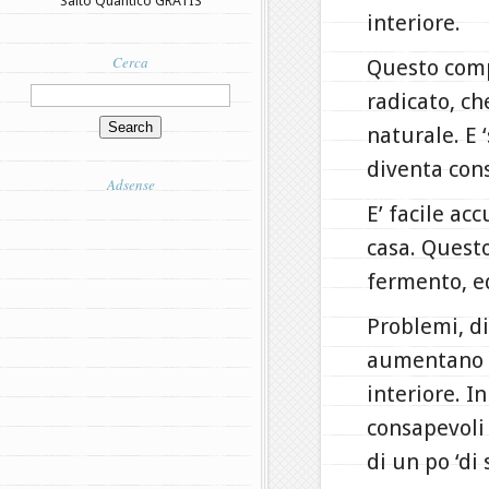
Salto Quantico GRATIS
interiore.
Cerca
Questo com
radicato, ch
naturale. E 
diventa con
Adsense
E’ facile ac
casa. Questo
fermento, ed
Problemi, di
aumentano l
interiore. 
consapevoli 
di un po ‘di