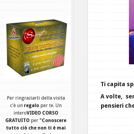
.
Ti capita s
A volte, se
Per ringraziarti della visita
pensieri c
c'è un
regalo
per te. Un
intero
VIDEO CORSO
GRATUITO
per
"Conoscere
tutto ciò che non ti è mai