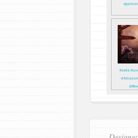
approccio
Realtà illus
d’Attrazion
diffe
Designe