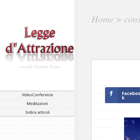
Home
>
cons
… secondo Daniele Penna
Facebo
VideoConferenze
k
Meditazioni
Indice articoli