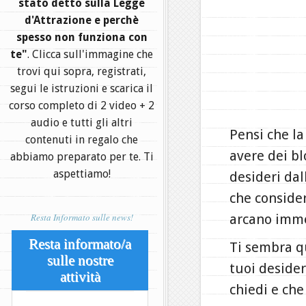
stato detto sulla Legge
d'Attrazione e perchè
spesso non funziona con
te"
. Clicca sull'immagine che
trovi qui sopra, registrati,
segui le istruzioni e scarica il
corso completo di 2 video + 2
audio e tutti gli altri
Pensi che la
contenuti in regalo che
avere dei bl
abbiamo preparato per te. Ti
aspettiamo!
desideri dal
che consider
Resta Informato sulle news!
arcano imme
Resta informato/a
Ti sembra qu
sulle nostre
tuoi deside
attività
chiedi e che