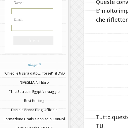
Queste convi
Name :
E’ molto im
che riflette
Email :
Blogroll
"Chiedi e ti sarà dato… forse!": il DVD
"SVEGLIA!": il libro
"The Secret in Egypt": il viaggio
Best Hosting
Daniele Penna Blog Ufficiale
Tutto questo
Formazione Gratis e non solo ConNoi
TU!