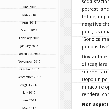
soddisfazion
June 2018
potresti an
May 2018
Infine, impa
April 2018
negative che
March 2018
puoi, usa ma
February 2018
“Sono calma/
più positive
January 2018
December 2017
Dovrai fare 
November 2017
di scegliere
October 2017
concentrare 
September 2017
Dopo un pò c
August 2017
miracoli e o
July 2017
renderai con
June 2017
Non aspetta
May 2017