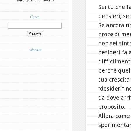
Salto Quantico GRATIS
Sei tu che f
pensieri, se
Cerca
Se ancora no
probabilmen
non sei sint
Adsense
desideri fa 
difficilment
perchè quell
tua crescita
“desideri” n
da dove arri
proposito.
Allora come 
sperimentar