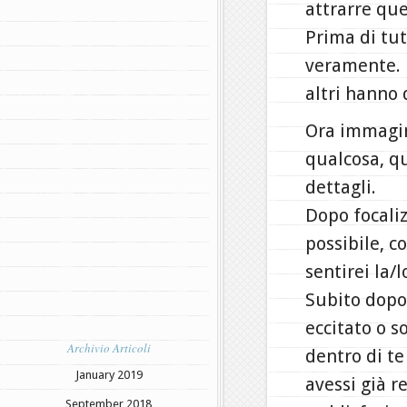
attrarre qu
Prima di tut
veramente. N
altri hanno 
Ora immagina
qualcosa, qu
dettagli.
Dopo focaliz
possibile, c
sentirei la/
Subito dopo 
eccitato o s
Archivio Articoli
dentro di t
January 2019
avessi già r
September 2018