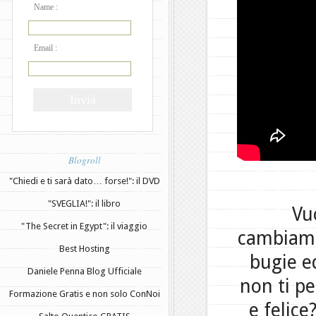
Name :
Email :
Blogroll
"Chiedi e ti sarà dato… forse!": il DVD
"SVEGLIA!": il libro
Vu
"The Secret in Egypt": il viaggio
cambiamen
Best Hosting
bugie e
Daniele Penna Blog Ufficiale
non ti p
Formazione Gratis e non solo ConNoi
e felic