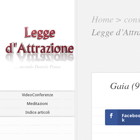
Home
>
cons
Legge d’Attr
… secondo Daniele Penna
Gaia (9
VideoConferenze
Meditazioni
Indice articoli
Facebo
k