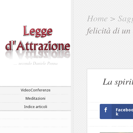
Home
>
Sag
felicità di u
… secondo Daniele Penna
La spiri
VideoConferenze
Meditazioni
Indice articoli
Facebo
k