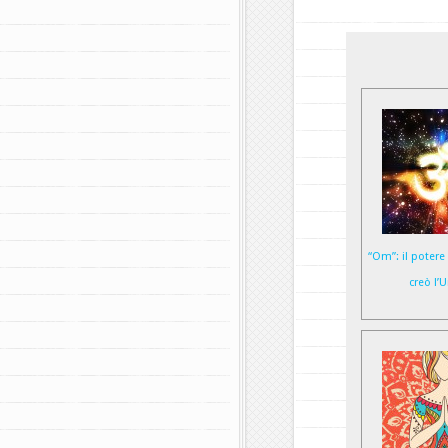
“Om”: il potere
creò l’