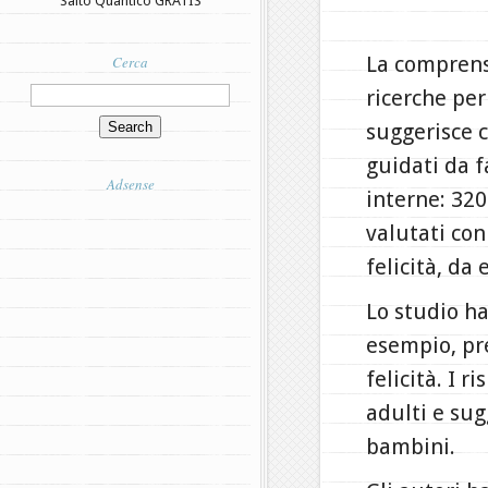
Salto Quantico GRATIS
La comprensi
Cerca
ricerche per
suggerisce c
guidati da f
Adsense
interne: 320
valutati con
felicità, da
Lo studio ha
esempio, pre
felicità. I r
adulti e sug
bambini.