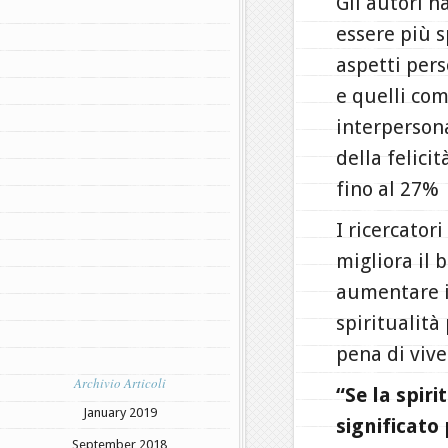
Gli autori 
essere più sp
aspetti perso
e quelli com
interpersona
della felici
fino al 27% n
I ricercator
migliora il 
aumentare il
spiritualità
pena di vive
Archivio Articoli
“Se la spiri
January 2019
significato
September 2018